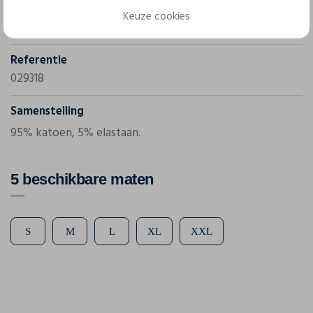
Merk
Keuze cookies
Clique
Referentie
029318
Samenstelling
95% katoen, 5% elastaan.
5 beschikbare maten
S
M
L
XL
XXL