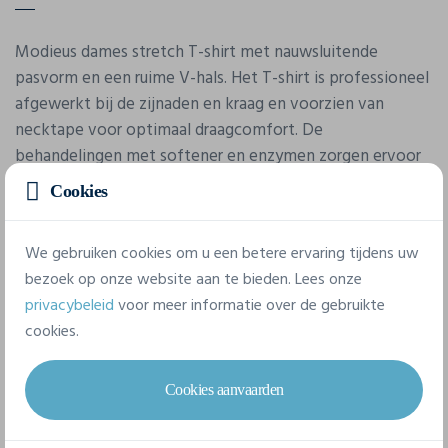
Modieus dames stretch T-shirt met nauwsluitende
pasvorm en een ruime V-hals. Het T-shirt is professioneel
afgewerkt bij de zijnaden en kraag en voorzien van
necktape voor optimaal draagcomfort. De
behandelingen met softener en enzymen zorgen ervoor
dat het T-shirt zacht en glad aanvoelt. Het T-shirt sluit
Cookies
mooi aan bij de Stretch-T voor heren.
We gebruiken cookies om u een betere ervaring tijdens uw
bezoek op onze website aan te bieden. Lees onze
privacybeleid
voor meer informatie over de gebruikte
cookies.
Cookies aanvaarden
Eigenschappen