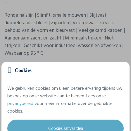
Ronde halslijn | Slimfit, smalle mouwen | Slijtvast
dubbeldraads stiksel | Zijnaden | Voorgewassen voor
behoud van de vorm en kleurvast | Veel gekamd katoen |
Aangenaam zacht en zacht | Minimaal strijken | Niet
strijken | Geschikt voor industrieel wassen en afwerken |
Wasbaar op 95 ° C
Cookies
We gebruiken cookies om u een betere ervaring tijdens uw
bezoek op onze website aan te bieden. Lees onze
privacybeleid
voor meer informatie over de gebruikte
Eigenschappen
cookies.
Merk
Cookies aanvaarden