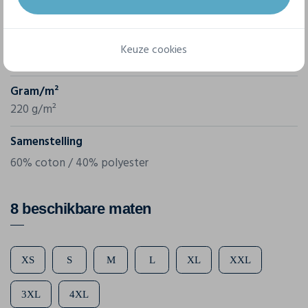
C.g. Workwear
Referentie
Keuze cookies
09525-13
Gram/m²
220 g/m²
Samenstelling
60% coton / 40% polyester
8 beschikbare maten
XS
S
M
L
XL
XXL
3XL
4XL