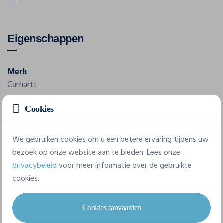
Eigenschappen
Merk
Carhartt
Referentie
Cookies
CAR103203
We gebruiken cookies om u een betere ervaring tijdens uw
bezoek op onze website aan te bieden. Lees onze
5 beschikbare maten
privacybeleid
voor meer informatie over de gebruikte
cookies.
S
M
L
XL
XXL
Cookies aanvaarden