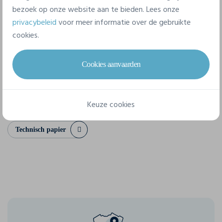
bezoek op onze website aan te bieden. Lees onze
privacybeleid
voor meer informatie over de gebruikte
9 beschikbare maten
cookies.
XS
S
M
Cookies aanvaarden
L
XL
XXL
3XL
4XL
5XL
Keuze cookies
Technisch papier