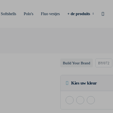
Softshells
Polo's
Fluo vestjes
+ de produits
Build Your Brand
BY072
Kies uw kleur