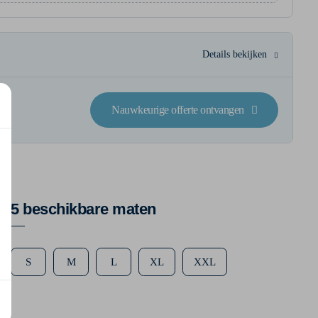
Details bekijken
Nauwkeurige offerte ontvangen
5 beschikbare maten
S
M
L
XL
XXL