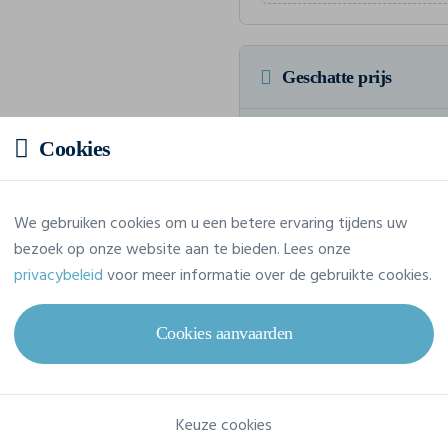
Geschatte prijs
Prijs op aanvraag
Cookies
Vraag jouw offerte op maat aan
We gebruiken cookies om u een betere ervaring tijdens uw
bezoek op onze website aan te bieden. Lees onze
privacybeleid
voor meer informatie over de gebruikte cookies.
Eigenschappen
Cookies aanvaarden
Merk
Build Your Brand
Referentie
BY072
Keuze cookies