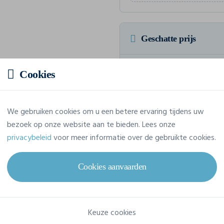
Geschatte prijs
Prijs op aanvraag
Cookies
Vraag jouw offerte op maat aan
We gebruiken cookies om u een betere ervaring tijdens uw
bezoek op onze website aan te bieden. Lees onze
privacybeleid
voor meer informatie over de gebruikte cookies.
Eigenschappen
Cookies aanvaarden
Merk
Build Your Brand
Referentie
BY122
Keuze cookies