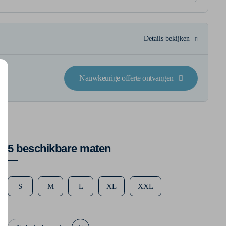
Details bekijken
Nauwkeurige offerte ontvangen
5 beschikbare maten
S
M
L
XL
XXL