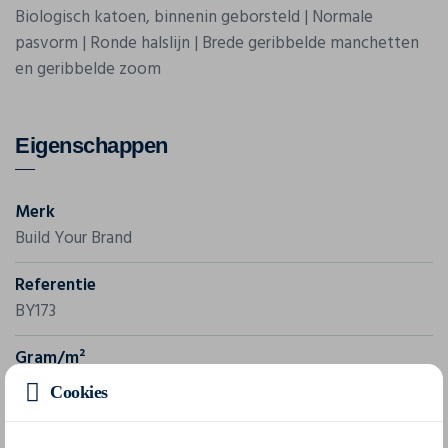
Biologisch katoen, binnenin geborsteld | Normale
pasvorm | Ronde halslijn | Brede geribbelde manchetten
en geribbelde zoom
Eigenschappen
Merk
Build Your Brand
Referentie
BY173
Gram/m²
300 g/m²
Cookies
Samenstelling