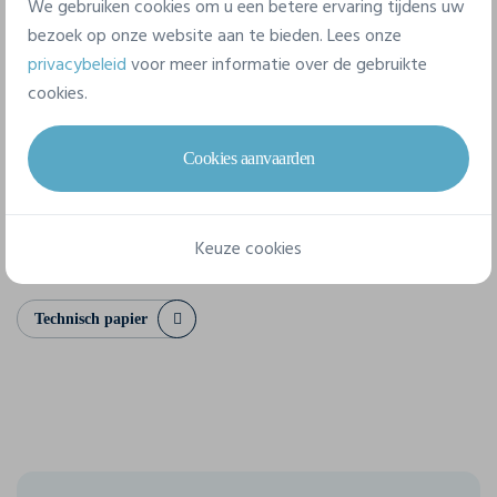
We gebruiken cookies om u een betere ervaring tijdens uw
100% coton
bezoek op onze website aan te bieden. Lees onze
privacybeleid
voor meer informatie over de gebruikte
8 beschikbare maten
cookies.
Cookies aanvaarden
S
M
L
XL
XXL
3XL
4XL
5XL
Keuze cookies
Technisch papier