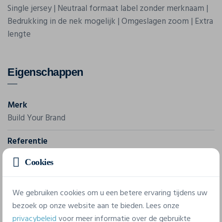
Single jersey | Neutraal formaat label zonder merknaam |
Bedrukking in de nek mogelijk | Omgeslagen zoom | Extra
lengte
Eigenschappen
Merk
Build Your Brand
Referentie
BY041
Cookies
Gram/m²
170 g/m²
We gebruiken cookies om u een betere ervaring tijdens uw
bezoek op onze website aan te bieden. Lees onze
Samenstelling
privacybeleid
voor meer informatie over de gebruikte