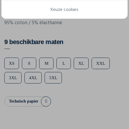
180 g/m²
Keuze cookies
Samenstelling
95% coton / 5% élasthanne
9 beschikbare maten
XS
S
M
L
XL
XXL
3XL
4XL
5XL
Technisch papier