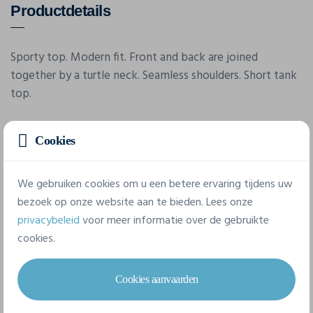
Productdetails
Sporty top. Modern fit. Front and back are joined
together by a turtle neck. Seamless shoulders. Short tank
top.
Cookies
Eigenschappen
We gebruiken cookies om u een betere ervaring tijdens uw
Merk
bezoek op onze website aan te bieden. Lees onze
Build Your Brand
privacybeleid
voor meer informatie over de gebruikte
cookies.
Referentie
BY134
Cookies aanvaarden
Gram/m²