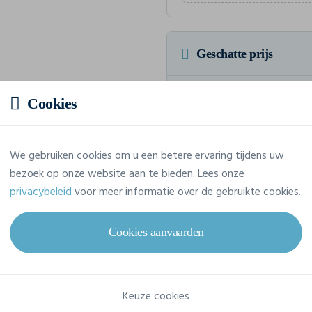
Geschatte prijs
Prijs op aanvraag
Cookies
Vraag jouw offerte op maat aan
We gebruiken cookies om u een betere ervaring tijdens uw
bezoek op onze website aan te bieden. Lees onze
privacybeleid
voor meer informatie over de gebruikte cookies.
Eigenschappen
Cookies aanvaarden
Merk
Build Your Brand
Referentie
BY056
Keuze cookies