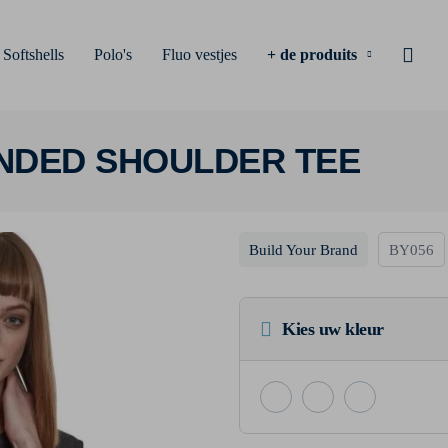
Softshells
Polo's
Fluo vestjes
+ de produits
ENDED SHOULDER TEE
Build Your Brand
BY056
Kies uw kleur