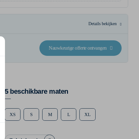
Details bekijken
Nauwkeurige offerte ontvangen
5 beschikbare maten
XS
S
M
L
XL