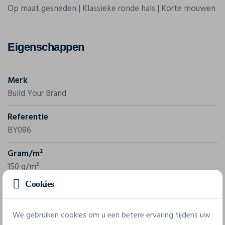
Op maat gesneden | Klassieke ronde hals | Korte mouwen
Eigenschappen
Merk
Build Your Brand
Referentie
BY086
Gram/m²
150 g/m²
Cookies
Samenstelling
100% coton
We gebruiken cookies om u een betere ervaring tijdens uw