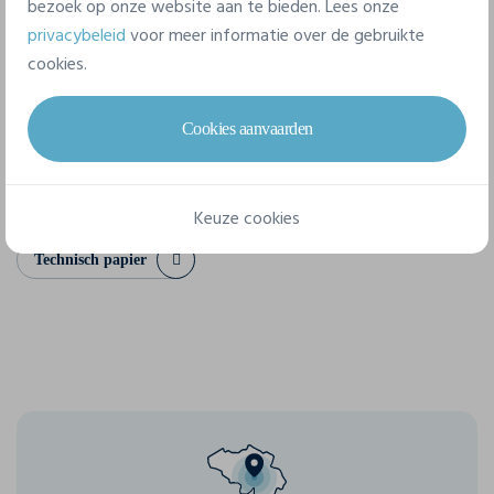
bezoek op onze website aan te bieden. Lees onze
9 beschikbare maten
privacybeleid
voor meer informatie over de gebruikte
cookies.
XS
S
M
L
XL
XXL
Cookies aanvaarden
3XL
4XL
5XL
Keuze cookies
Technisch papier