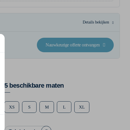
Details bekijken
Nauwkeurige offerte ontvangen
5 beschikbare maten
XS
S
M
L
XL