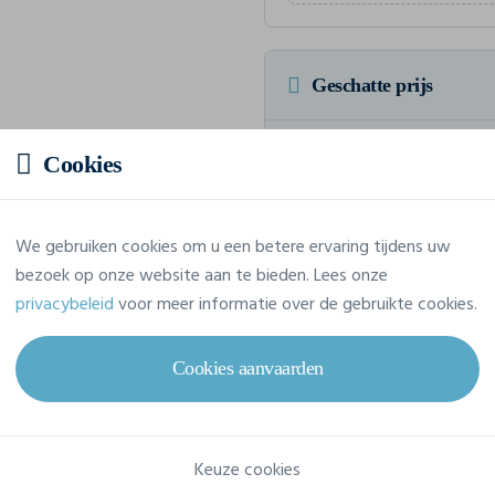
Geschatte prijs
Prijs op aanvraag
Cookies
Vraag jouw offerte op maat aan
We gebruiken cookies om u een betere ervaring tijdens uw
bezoek op onze website aan te bieden. Lees onze
privacybeleid
voor meer informatie over de gebruikte cookies.
Eigenschappen
Cookies aanvaarden
Merk
Build Your Brand
Referentie
BY057
Keuze cookies