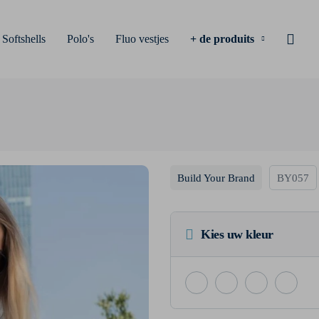
Softshells
Polo's
Fluo vestjes
+ de produits
Build Your Brand
BY057
Kies uw kleur