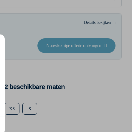
Details bekijken
Nauwkeurige offerte ontvangen
2 beschikbare maten
XS
S