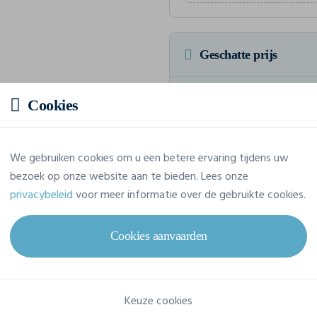
Geschatte prijs
Prijs op aanvraag
Cookies
Vraag jouw offerte op maat aan
We gebruiken cookies om u een betere ervaring tijdens uw
bezoek op onze website aan te bieden. Lees onze
privacybeleid
voor meer informatie over de gebruikte cookies.
Eigenschappen
Cookies aanvaarden
Merk
Build Your Brand
Referentie
BY055
Keuze cookies