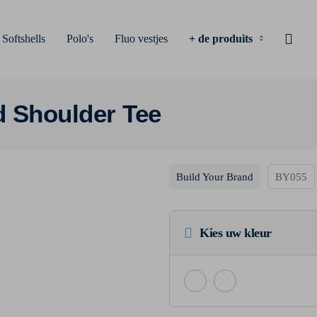
Softshells
Polo's
Fluo vestjes
+ de produits
d Shoulder Tee
Build Your Brand
BY055
Kies uw kleur