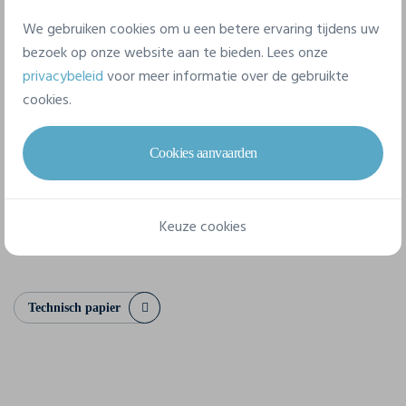
Samenstelling
We gebruiken cookies om u een betere ervaring tijdens uw
100% coton (Heather Grey: 90% coton / 10% viscose),
bezoek op onze website aan te bieden. Lees onze
(Charcoal: 60% coton / 40% polyester)
privacybeleid
voor meer informatie over de gebruikte
cookies.
9 beschikbare maten
Cookies aanvaarden
XS
S
M
L
XL
XXL
Keuze cookies
3XL
4XL
5XL
Technisch papier