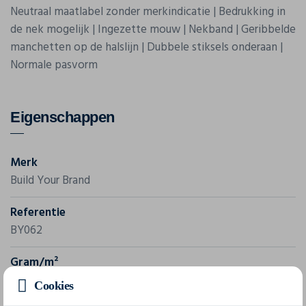
Neutraal maatlabel zonder merkindicatie | Bedrukking in
de nek mogelijk | Ingezette mouw | Nekband | Geribbelde
manchetten op de halslijn | Dubbele stiksels onderaan |
Normale pasvorm
Eigenschappen
Merk
Build Your Brand
Referentie
BY062
Gram/m²
140 g/m²
Cookies