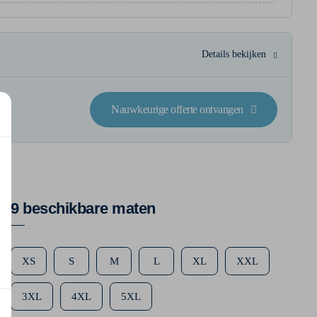
Details bekijken
Nauwkeurige offerte ontvangen
9 beschikbare maten
XS
S
M
L
XL
XXL
3XL
4XL
5XL