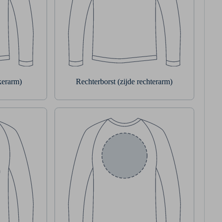
nkerarm)
Rechterborst (zijde rechterarm)