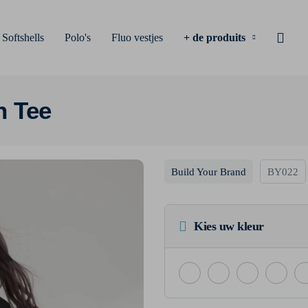
Softshells
Polo's
Fluo vestjes
+ de produits
n Tee
Build Your Brand
BY022
Kies uw kleur