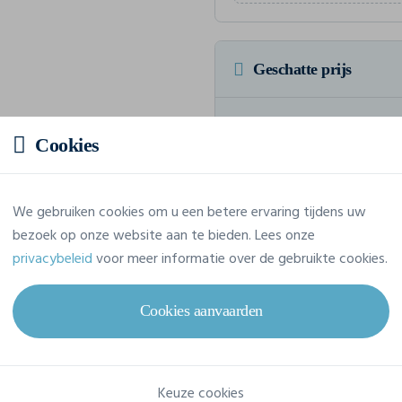
Geschatte prijs
Prijs op aanvraag
Cookies
Vraag jouw offerte op maat aan
We gebruiken cookies om u een betere ervaring tijdens uw
bezoek op onze website aan te bieden. Lees onze
privacybeleid
voor meer informatie over de gebruikte cookies.
Eigenschappen
Cookies aanvaarden
Merk
Build Your Brand
Referentie
BY022
Keuze cookies