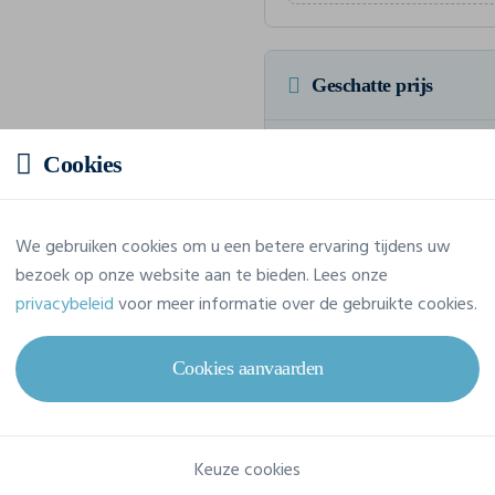
Geschatte prijs
Prijs op aanvraag
Cookies
Vraag jouw offerte op maat aan
We gebruiken cookies om u een betere ervaring tijdens uw
bezoek op onze website aan te bieden. Lees onze
privacybeleid
voor meer informatie over de gebruikte cookies.
Eigenschappen
Cookies aanvaarden
Merk
Build Your Brand
Referentie
BY135
Keuze cookies