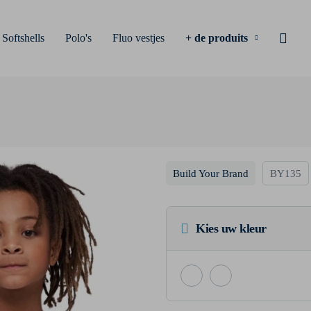
Softshells
Polo's
Fluo vestjes
+ de produits
Build Your Brand
BY135
Kies uw kleur