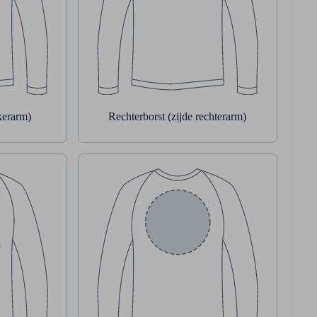
nkerarm)
Rechterborst (zijde rechterarm)