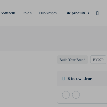
Softshells
Polo's
Fluo vestjes
+ de produits
Build Your Brand
BY079
Kies uw kleur