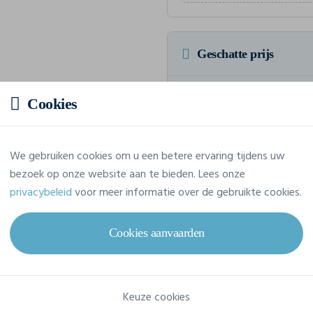
Geschatte prijs
Prijs op aanvraag
Cookies
Vraag jouw offerte op maat aan
We gebruiken cookies om u een betere ervaring tijdens uw
bezoek op onze website aan te bieden. Lees onze
privacybeleid
voor meer informatie over de gebruikte cookies.
Eigenschappen
Cookies aanvaarden
Merk
Build Your Brand
Referentie
BY079
Keuze cookies