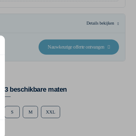
Details bekijken
Nauwkeurige offerte ontvangen
3 beschikbare maten
S
M
XXL