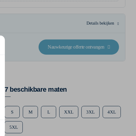
Details bekijken
Nauwkeurige offerte ontvangen
7 beschikbare maten
S
M
L
XXL
3XL
4XL
5XL