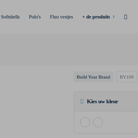
Softshells
Polo's
Fluo vestjes
+ de produits
Build Your Brand
BY109
Kies uw kleur