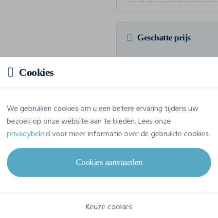
Geschatte prijs
Prijs op aanvraag
Cookies
Vraag jouw offerte op maat aan
We gebruiken cookies om u een betere ervaring tijdens uw
bezoek op onze website aan te bieden. Lees onze
privacybeleid
voor meer informatie over de gebruikte cookies.
Eigenschappen
Cookies aanvaarden
Merk
Build Your Brand
Referentie
BY109
Keuze cookies