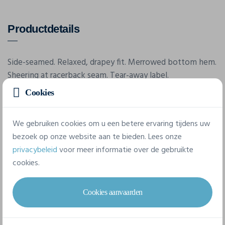
Productdetails
Side-seamed. Relaxed, drapey fit. Merrowed bottom hem.
Sheering at racerback seam. Tear-away label.
Cookies
Eigenschappen
We gebruiken cookies om u een betere ervaring tijdens uw
bezoek op onze website aan te bieden. Lees onze
Merk
privacybeleid
voor meer informatie over de gebruikte
Bella-Canvas
cookies.
Referentie
Cookies aanvaarden
8800
Gram/m²