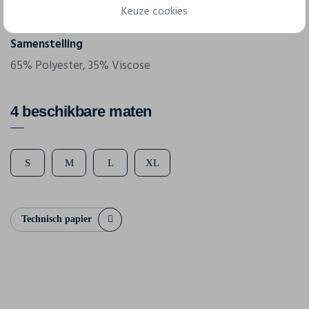
Keuze cookies
125 g/m²
Samenstelling
65% Polyester, 35% Viscose
4 beschikbare maten
S
M
L
XL
Technisch papier