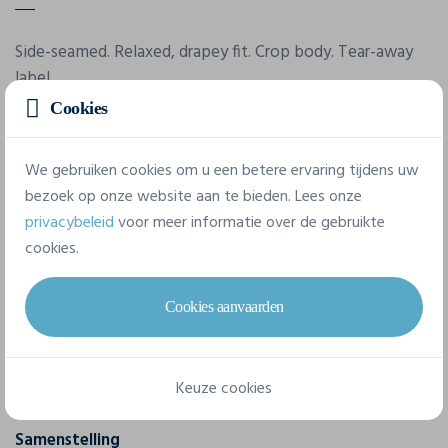
Side-seamed. Relaxed, drapey fit. Crop body. Tear-away
label.
Cookies
Eigenschappen
We gebruiken cookies om u een betere ervaring tijdens uw
bezoek op onze website aan te bieden. Lees onze
Merk
privacybeleid
voor meer informatie over de gebruikte
Bella-Canvas
cookies.
Referentie
Cookies aanvaarden
8882
Gram/m²
Keuze cookies
125 g/m²
Samenstelling