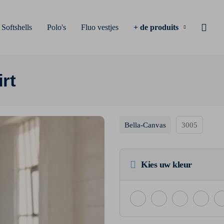
Softshells
Polo's
Fluo vestjes
+ de produits
rt
Bella-Canvas
3005
Kies uw kleur