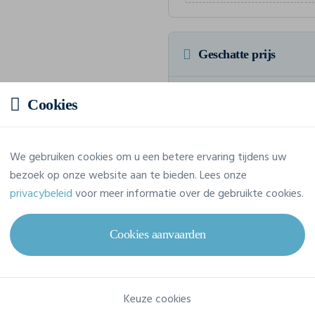
Geschatte prijs
10,09 € incl. btw
/stuk
Cookies
Voor een totaalbedrag van 100,9
We gebruiken cookies om u een betere ervaring tijdens uw
bezoek op onze website aan te bieden. Lees onze
privacybeleid
voor meer informatie over de gebruikte cookies.
Eigenschappen
Cookies aanvaarden
Merk
Bella-Canvas
Referentie
3005
Keuze cookies