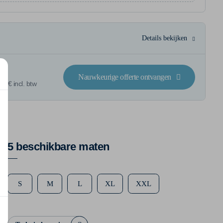
Details bekijken
Nauwkeurige offerte ontvangen
1 € incl. btw
5 beschikbare maten
S
M
L
XL
XXL