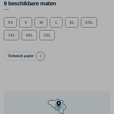
9 beschikbare maten
XS
S
M
L
XL
XXL
3XL
4XL
5XL
Technisch papier