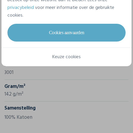
Afneembaar etiket, eevnvoudig te herlabelen.
privacybeleid
voor meer informatie over de gebruikte
cookies.
Eigenschappen
Cookies aanvaarden
Merk
Bella-Canvas
Keuze cookies
Referentie
3001
Gram/m²
142 g/m²
Samenstelling
100% Katoen