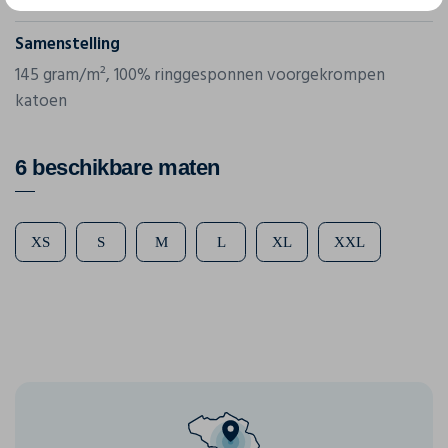
Samenstelling
145 gram/m², 100% ringgesponnen voorgekrompen
katoen
6 beschikbare maten
XS
S
M
L
XL
XXL