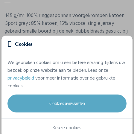
·145 g/m² ·100% ringgesponnen voorgekrompen katoen
·Sport grey : 85% katoen, 15% viscose ·single jersey
gebreid ·smalle boord bij de nek ·dubbeldraads gestikt bij
de armboorden en onderboord ·voorzien van zijnaden.
Cookies
Eigenschappen
We gebruiken cookies om u een betere ervaring tijdens uw
bezoek op onze website aan te bieden. Lees onze
privacybeleid
voor meer informatie over de gebruikte
Merk
cookies.
B&C
Referentie
Cookies aanvaarden
TW012
Gram/m²
Keuze cookies
140 - 169 g/m²