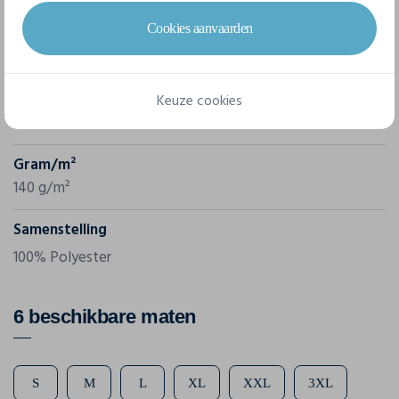
Cookies aanvaarden
Merk
B&C
Referentie
Keuze cookies
TM062
Gram/m²
140 g/m²
Samenstelling
100% Polyester
6 beschikbare maten
S
M
L
XL
XXL
3XL