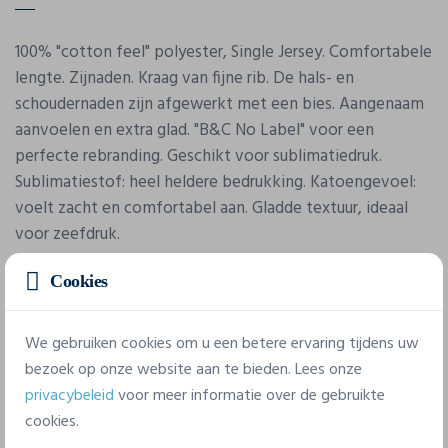
100% "cotton feel" polyester, Single Jersey. Comfortabele
lengte. Zijnaden. Kraag van fijne rib. De hals- en
schoudernaden zijn afgewerkt met een bies. Aangenaam
aanvoelen en extra glad. "B&C No Label" voor een
perfecte rebranding. Geschikt voor sublimatiedruk.
Sublimatiestof: heel heldere bedrukking. Katoengevoel:
voelt zacht en comfortabel aan. Gladde textuur, ideaal
voor zeefdruk.
Cookies
We gebruiken cookies om u een betere ervaring tijdens uw
bezoek op onze website aan te bieden. Lees onze
privacybeleid
voor meer informatie over de gebruikte
Eigenschappen
cookies.