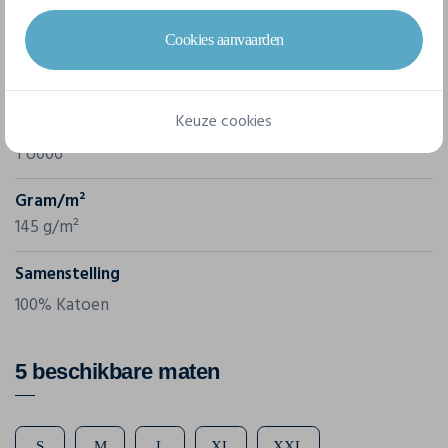
Cookies aanvaarden
Merk
B&C
Keuze cookies
Referentie
TU006
Gram/m²
145 g/m²
Samenstelling
100% Katoen
5 beschikbare maten
S
M
L
XL
XXL