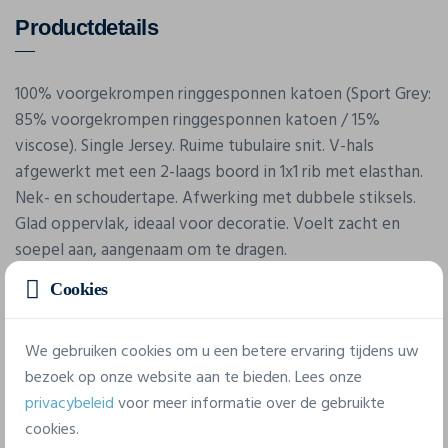
Productdetails
100% voorgekrompen ringgesponnen katoen (Sport Grey:
85% voorgekrompen ringgesponnen katoen / 15%
viscose). Single Jersey. Ruime tubulaire snit. V-hals
afgewerkt met een 2-laags boord in 1x1 rib met elasthan.
Nek- en schoudertape. Afwerking met dubbele stiksels.
Glad oppervlak, ideaal voor decoratie. Voelt zacht en
soepel aan, aangenaam om te dragen.
Cookies
We gebruiken cookies om u een betere ervaring tijdens uw
bezoek op onze website aan te bieden. Lees onze
privacybeleid
voor meer informatie over de gebruikte
cookies.
Eigenschappen