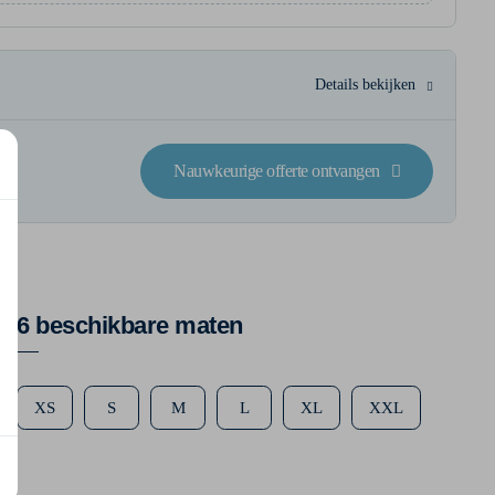
Details bekijken
Nauwkeurige offerte ontvangen
6 beschikbare maten
XS
S
M
L
XL
XXL