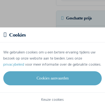
Geschatte prijs
Prijs op aanvraag
Cookies
Vraag jouw offerte op maat aan
We gebruiken cookies om u een betere ervaring tijdens uw
bezoek op onze website aan te bieden. Lees onze
privacybeleid
voor meer informatie over de gebruikte cookies.
Eigenschappen
Cookies aanvaarden
Merk
B&C
Referentie
TW040
Keuze cookies