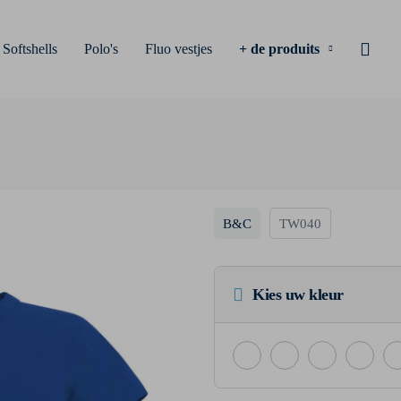
Softshells
Polo's
Fluo vestjes
+ de produits
B&C
TW040
Kies uw kleur