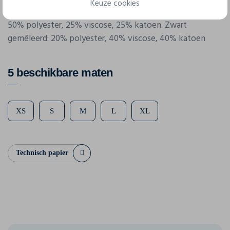
Keuze cookies
Samenstelling
50% polyester, 25% viscose, 25% katoen. Zwart
gemêleerd: 20% polyester, 40% viscose, 40% katoen
5 beschikbare maten
XS
S
M
L
XL
Technisch papier