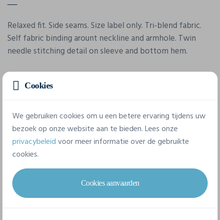
Relaxed fit. Side seams. Size label only. Tri-blend fabric.
Self fabric binding arount neckline and armhole. Twin
needle stitching detail on sleeve and bottom hem.
Cookies
Eigenschappen
We gebruiken cookies om u een betere ervaring tijdens uw
Merk
bezoek op onze website aan te bieden. Lees onze
Awdis
privacybeleid
voor meer informatie over de gebruikte
cookies.
Referentie
JT017
Cookies aanvaarden
Gram/m²
160 g/m²