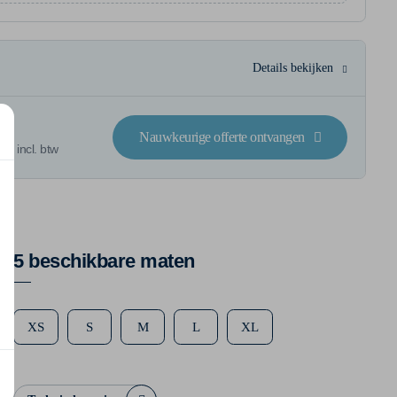
Details bekijken
Nauwkeurige offerte ontvangen
 € incl. btw
5 beschikbare maten
XS
S
M
L
XL