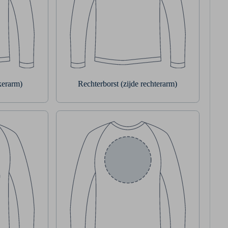
nkerarm)
Rechterborst (zijde rechterarm)