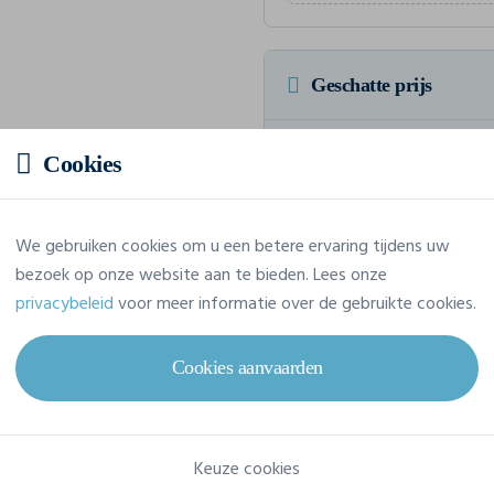
Geschatte prijs
9,87 € incl. btw
/stuk
Cookies
Voor een totaalbedrag van 98,74
We gebruiken cookies om u een betere ervaring tijdens uw
bezoek op onze website aan te bieden. Lees onze
privacybeleid
voor meer informatie over de gebruikte cookies.
Eigenschappen
Cookies aanvaarden
Merk
Awdis
Referentie
JC012
Keuze cookies