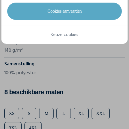
Merk
Awdis
Cookies aanvaarden
Referentie
JC005
Keuze cookies
Gram/m²
140 g/m²
Samenstelling
100% polyester
8 beschikbare maten
XS
S
M
L
XL
XXL
3XL
4XL