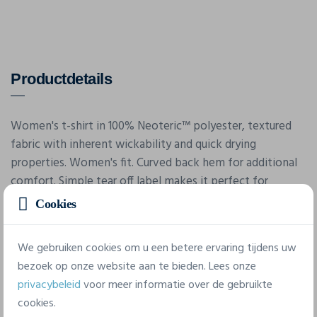
Productdetails
Women's t-shirt in 100% Neoteric™ polyester, textured
fabric with inherent wickability and quick drying
properties. Women's fit. Curved back hem for additional
comfort. Simple tear off label makes it perfect for
rebranding. UPF 40+ UV protection. EN 13758-1 certified.
Cookies
Stock currently being converted to recycled polyester.
We gebruiken cookies om u een betere ervaring tijdens uw
bezoek op onze website aan te bieden. Lees onze
Eigenschappen
privacybeleid
voor meer informatie over de gebruikte
cookies.