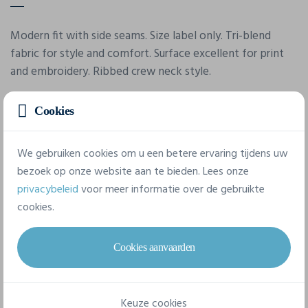
Modern fit with side seams. Size label only. Tri-blend
fabric for style and comfort. Surface excellent for print
and embroidery. Ribbed crew neck style.
Cookies
Eigenschappen
We gebruiken cookies om u een betere ervaring tijdens uw
Merk
bezoek op onze website aan te bieden. Lees onze
Awdis
privacybeleid
voor meer informatie over de gebruikte
cookies.
Referentie
JT001
Cookies aanvaarden
Gram/m²
160 g/m²
Keuze cookies