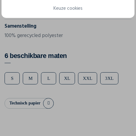
Gram/m²
Keuze cookies
140 g/m²
Samenstelling
100% gerecycled polyester
6 beschikbare maten
S
M
L
XL
XXL
3XL
Technisch papier