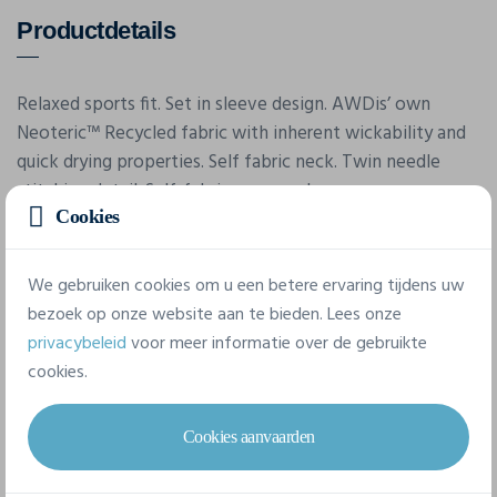
Productdetails
Relaxed sports fit. Set in sleeve design. AWDis’ own
Neoteric™ Recycled fabric with inherent wickability and
quick drying properties. Self fabric neck. Twin needle
stitching detail. Self-fabric crew neck.
Cookies
Eigenschappen
We gebruiken cookies om u een betere ervaring tijdens uw
bezoek op onze website aan te bieden. Lees onze
privacybeleid
voor meer informatie over de gebruikte
Merk
cookies.
Awdis
Referentie
Cookies aanvaarden
JC201