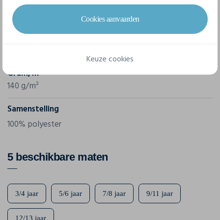
Merk
Awdis
Cookies aanvaarden
Referentie
JC001J
Keuze cookies
Gram/m²
140 g/m²
Samenstelling
100% polyester
5 beschikbare maten
3/4 jaar
5/6 jaar
7/8 jaar
9/11 jaar
12/13 jaar