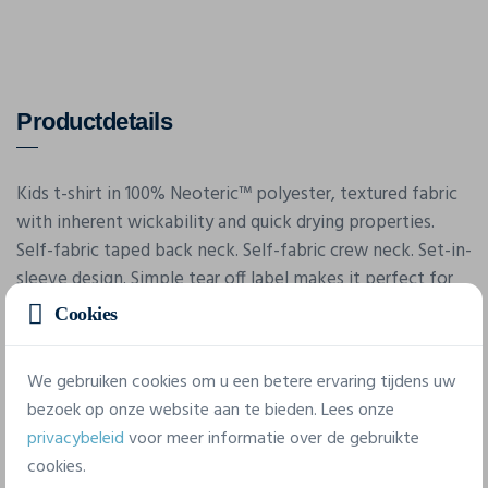
Productdetails
Kids t-shirt in 100% Neoteric™ polyester, textured fabric
with inherent wickability and quick drying properties.
Self-fabric taped back neck. Self-fabric crew neck. Set-in-
sleeve design. Simple tear off label makes it perfect for
rebranding. UPF 30+ UV protection. Stock currently being
Cookies
converted to recycled polyester.
We gebruiken cookies om u een betere ervaring tijdens uw
bezoek op onze website aan te bieden. Lees onze
Eigenschappen
privacybeleid
voor meer informatie over de gebruikte
cookies.