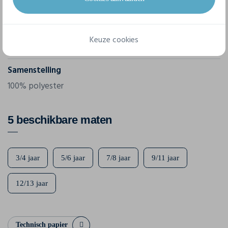
JC003J
Gram/m²
Keuze cookies
140 g/m²
Samenstelling
100% polyester
5 beschikbare maten
3/4 jaar
5/6 jaar
7/8 jaar
9/11 jaar
12/13 jaar
Technisch papier