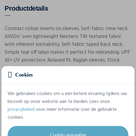
Productdetails
Contrast colour inserts on sleeves. Self-fabric crew neck.
AWDis’ own lightweight Neoteric TM textured fabric
with inherent wickability. Self-fabric taped back neck.
Simple tear off label makes it perfect for rebranding. UPF
30+ UV protection. Relaxed fit. Raglan sleeves. Stock
currently being converted to recycled polyester.
Cookies
Eigenschappen
We gebruiken cookies om u een betere ervaring tijdens uw
bezoek op onze website aan te bieden. Lees onze
privacybeleid
voor meer informatie over de gebruikte
Merk
cookies.
Awdis
Referentie
Cookies aanvaarden