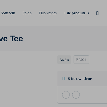
Softshells
Polo's
Fluo vestjes
+ de produits
ve Tee
Awdis
EA021
Eco
Kies uw kleur