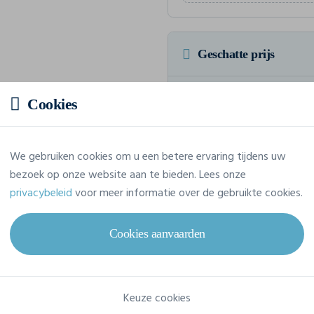
Geschatte prijs
17,67 € incl. btw
/stuk
Cookies
Voor een totaalbedrag van 176,6
We gebruiken cookies om u een betere ervaring tijdens uw
bezoek op onze website aan te bieden. Lees onze
privacybeleid
voor meer informatie over de gebruikte cookies.
Eigenschappen
Cookies aanvaarden
Merk
Awdis
Referentie
EA021
Keuze cookies