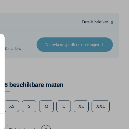
Details bekijken
Nauwkeurige offerte ontvangen
6 € incl. btw
6 beschikbare maten
XS
S
M
L
XL
XXL