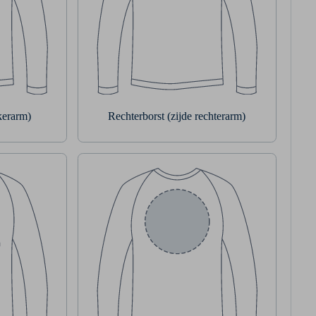
nkerarm)
Rechterborst (zijde rechterarm)