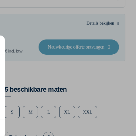
Details bekijken
Nauwkeurige offerte ontvangen
7 € incl. btw
5 beschikbare maten
S
M
L
XL
XXL