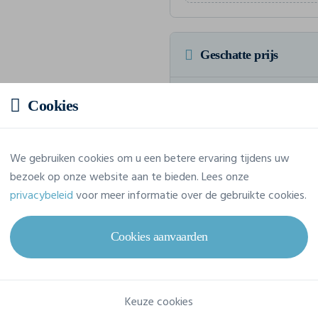
Geschatte prijs
15,37 € incl. btw
/stuk
Cookies
Voor een totaalbedrag van 153,6
We gebruiken cookies om u een betere ervaring tijdens uw
bezoek op onze website aan te bieden. Lees onze
privacybeleid
voor meer informatie over de gebruikte cookies.
Eigenschappen
Cookies aanvaarden
Merk
Awdis
Referentie
EA002
Keuze cookies