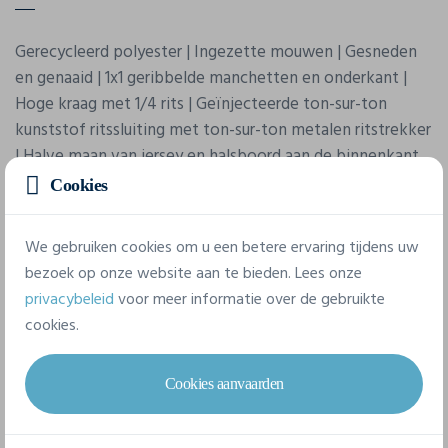
Gerecycleerd polyester | Ingezette mouwen | Gesneden
en genaaid | 1x1 geribbelde manchetten en onderkant |
Hoge kraag met 1/4 rits | Geïnjecteerde ton-sur-ton
kunststof ritssluiting met ton-sur-ton metalen ritstrekker
| Halve maan van jersey en halsboord aan de binnenkant
van de kraag
Cookies
We gebruiken cookies om u een betere ervaring tijdens uw
Eigenschappen
bezoek op onze website aan te bieden. Lees onze
privacybeleid
voor meer informatie over de gebruikte
Merk
cookies.
Sol's
Cookies aanvaarden
Referentie
04234