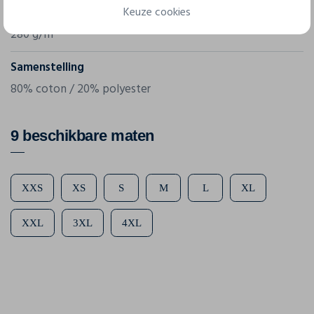
Keuze cookies
Gram/m²
280 g/m²
Samenstelling
80% coton / 20% polyester
9 beschikbare maten
XXS
XS
S
M
L
XL
XXL
3XL
4XL