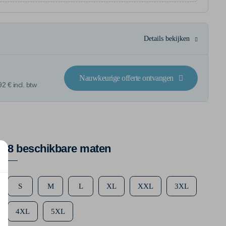
Details bekijken
Nauwkeurige offerte ontvangen
2 € incl. btw
8 beschikbare maten
S
M
L
XL
XXL
3XL
4XL
5XL