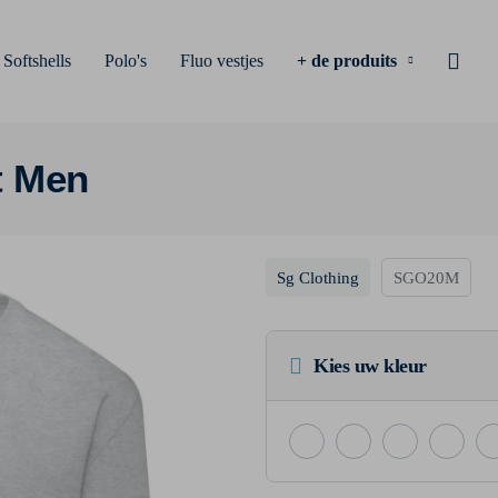
Softshells
Polo's
Fluo vestjes
+ de produits
t Men
Sg Clothing
SGO20M
Kies uw kleur