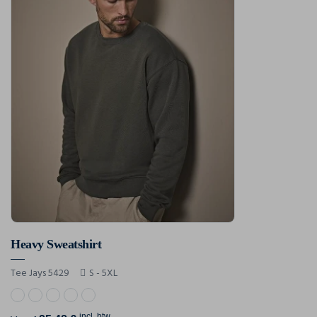
Heavy Sweatshirt
Tee Jays 5429
S - 5XL
incl. btw