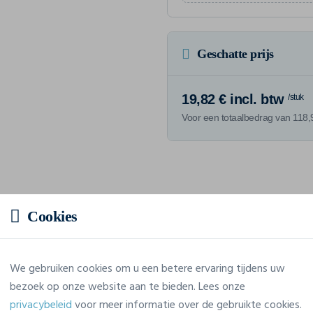
Geschatte prijs
19,82 € incl. btw
/stuk
Voor een totaalbedrag van 118,9
Eigenschappen
Cookies
Merk
Sg Clothing
We gebruiken cookies om u een betere ervaring tijdens uw
Referentie
SGO20M
bezoek op onze website aan te bieden. Lees onze
privacybeleid
voor meer informatie over de gebruikte cookies.