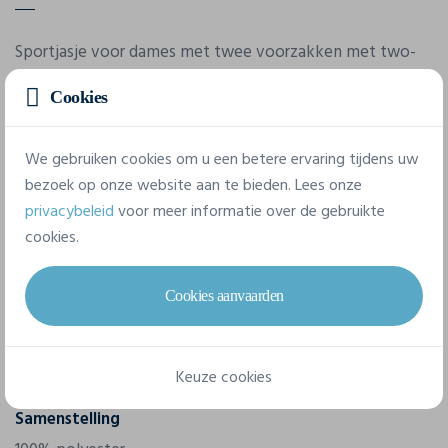
Sportjasje voor dames met twee voorzakken met two-
way ritssluiting. Contrasterende membraanvoering en
Cookies
ribboord aan de hals, manchetten en zoom onderaan.
Reflecterende biezen aan de voorzijde en achterzijde.
We gebruiken cookies om u een betere ervaring tijdens uw
bezoek op onze website aan te bieden. Lees onze
Eigenschappen
privacybeleid
voor meer informatie over de gebruikte
cookies.
Merk
Printer
Cookies aanvaarden
Referentie
2261031
Keuze cookies
Samenstelling