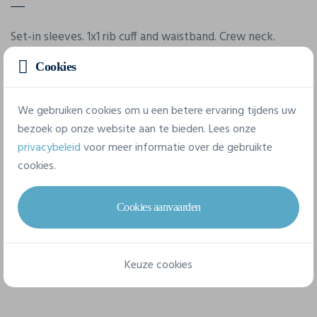
Set-in sleeves. 1x1 rib cuff and waistband. Crew neck.
Classic fit.
Cookies
Eigenschappen
We gebruiken cookies om u een betere ervaring tijdens uw
bezoek op onze website aan te bieden. Lees onze
privacybeleid
voor meer informatie over de gebruikte
Merk
cookies.
Fol
Referentie
Cookies aanvaarden
062276
Gram/m²
Keuze cookies
405 g/m²