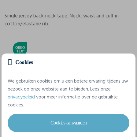
Single jersey back neck tape. Neck, waist and cuff in
cotton/elastane rib.
Cookies
Eigenschappen
We gebruiken cookies om u een betere ervaring tijdens uw
bezoek op onze website aan te bieden. Lees onze
privacybeleid
voor meer informatie over de gebruikte
Merk
cookies.
Fol
Referentie
Cookies aanvaarden
62-154-0