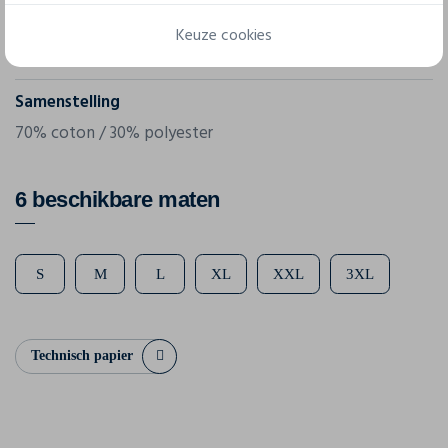
Gram/m²
Keuze cookies
280 g/m²
Samenstelling
70% coton / 30% polyester
6 beschikbare maten
S
M
L
XL
XXL
3XL
Technisch papier