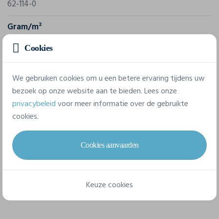
62-114-0
Gram/m²
280 g/m²
Cookies
Samenstelling
80% coton / 20% polyester
We gebruiken cookies om u een betere ervaring tijdens uw
bezoek op onze website aan te bieden. Lees onze
privacybeleid
voor meer informatie over de gebruikte
6 beschikbare maten
cookies.
Cookies aanvaarden
S
M
L
XL
XXL
3XL
Keuze cookies
Technisch papier