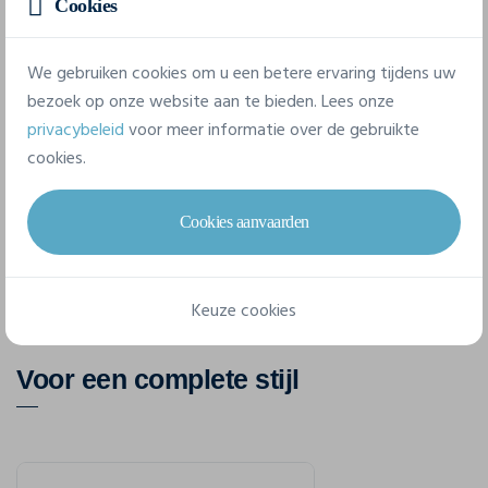
70% cotton, 30% polyester.
Cookies
We gebruiken cookies om u een betere ervaring tijdens uw
7 beschikbare maten
bezoek op onze website aan te bieden. Lees onze
privacybeleid
voor meer informatie over de gebruikte
cookies.
XS
S
M
L
XL
XXL
3XL
Cookies aanvaarden
Keuze cookies
Voor een complete stijl