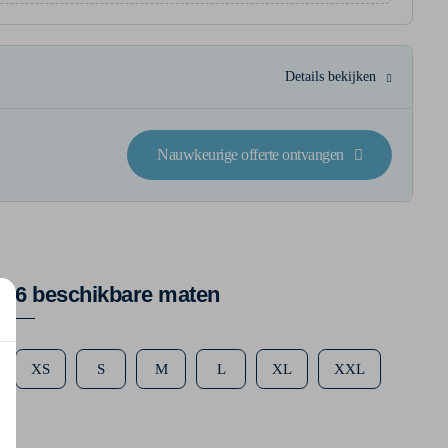
Details bekijken
Nauwkeurige offerte ontvangen
6 beschikbare maten
XS
S
M
L
XL
XXL