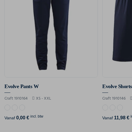
Evolve Pants W
Evolve Short
Craft 1910164
XS - XXL
Craft 1910146
incl. btw
0,00 €
11,98 €
Vanaf
Vanaf