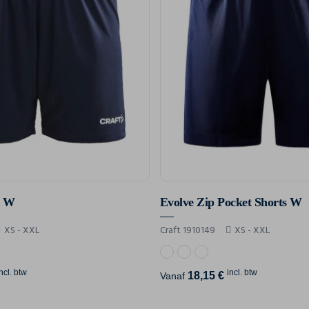
s W
Evolve Zip Pocket Shorts W
XS - XXL
Craft 1910149
XS - XXL
incl. btw
incl. btw
18,15 €
Vanaf