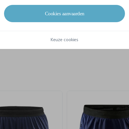
Samenstelling
100% polyester-recycled.
Cookies aanvaarden
Keuze cookies