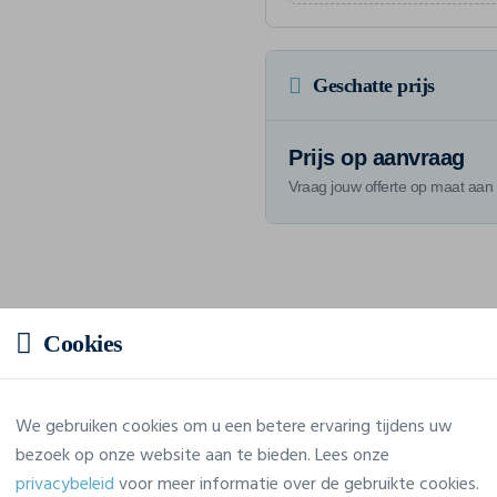
Geschatte prijs
Prijs op aanvraag
Vraag jouw offerte op maat aan
Eigenschappen
Cookies
Merk
Craft
We gebruiken cookies om u een betere ervaring tijdens uw
Referentie
1910152
bezoek op onze website aan te bieden. Lees onze
privacybeleid
voor meer informatie over de gebruikte cookies.