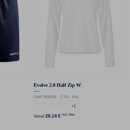
Evolve 2.0 Half Zip W
Craft 1914761
XS - XXL
+1
incl. btw
26,14 €
Vanaf