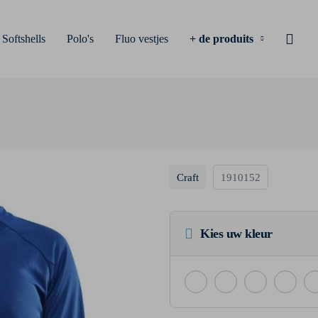
Softshells
Polo's
Fluo vestjes
+ de produits
Craft
1910152
Kies uw kleur