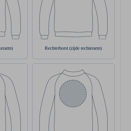
nkerarm)
Rechterborst (zijde rechterarm)