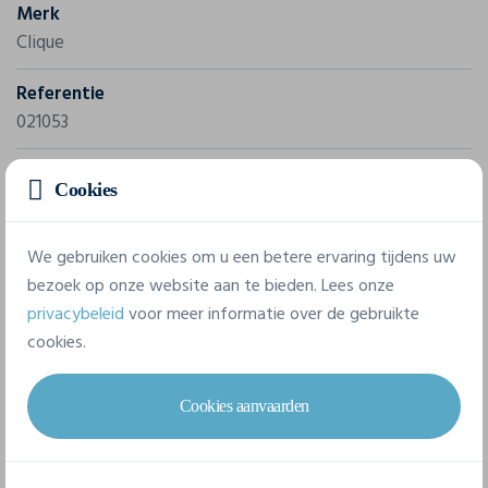
Merk
Clique
Referentie
021053
Samenstelling
Cookies
80% polyester, 20% katoen.
We gebruiken cookies om u een betere ervaring tijdens uw
8 beschikbare maten
bezoek op onze website aan te bieden. Lees onze
privacybeleid
voor meer informatie over de gebruikte
cookies.
XS
S
M
L
XL
XXL
Cookies aanvaarden
3XL
4XL