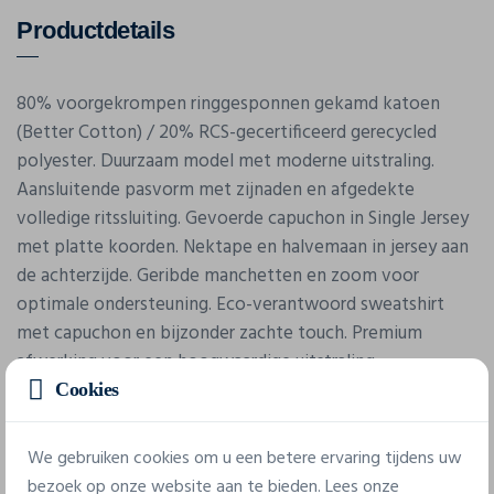
Productdetails
80% voorgekrompen ringgesponnen gekamd katoen
(Better Cotton) / 20% RCS-gecertificeerd gerecycled
polyester. Duurzaam model met moderne uitstraling.
Aansluitende pasvorm met zijnaden en afgedekte
volledige ritssluiting. Gevoerde capuchon in Single Jersey
met platte koorden. Nektape en halvemaan in jersey aan
de achterzijde. Geribde manchetten en zoom voor
optimale ondersteuning. Eco-verantwoord sweatshirt
met capuchon en bijzonder zachte touch. Premium
afwerking voor een hoogwaardige uitstraling.
Cookies
We gebruiken cookies om u een betere ervaring tijdens uw
bezoek op onze website aan te bieden. Lees onze