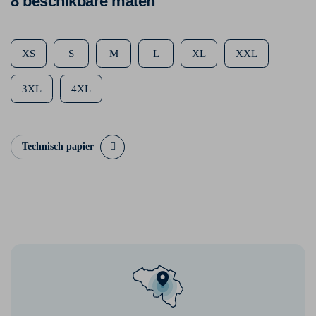
8 beschikbare maten
XS
S
M
L
XL
XXL
3XL
4XL
Technisch papier