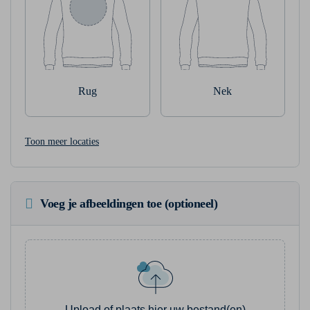
Rug
Nek
Toon meer locaties
Voeg je afbeeldingen toe (optioneel)
Upload of plaats hier uw bestand(en)