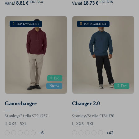
incl. btw
incl. btw
8,81 €
18,73 €
Vanaf
Vanaf
TOP KWALITEIT
TOP KWALITEIT
Eco
Nieuw
Eco
Gamechanger
Changer 2.0
Stanley/Stella STSU257
Stanley/Stella STSU178
XXS - 5XL
XXS - 5XL
+6
+42