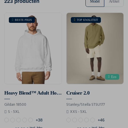
223 producten
Model
Artikel
BESTE PRIJS
TOP KWALITEIT
Eco
Heavy Blend™ Adult Hooded Sweatshirt
Cruiser 2.0
Gildan 18500
Stanley/Stella STSU177
S - 5XL
XXS - 5XL
+38
+46