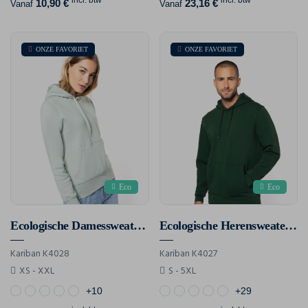
incl. btw
incl. btw
10,90 €
23,16 €
Vanaf
Vanaf
ONZE FAVORIET
ONZE FAVORIET
Eco
Eco
Ecologische Damessweater Met Capuchon
Ecologische Herensweater Met Capuchon
Kariban K4028
Kariban K4027
XS - XXL
S - 5XL
+10
+29