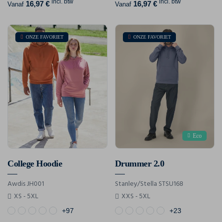
incl. btw
incl. btw
16,97 €
16,97 €
Vanaf
Vanaf
ONZE FAVORIET
ONZE FAVORIET
Eco
College Hoodie
Drummer 2.0
Awdis JH001
Stanley/Stella STSU168
XS - 5XL
XXS - 5XL
+97
+23