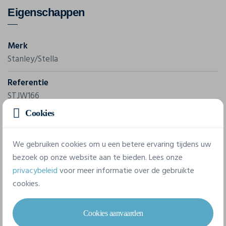
Eigenschappen
Merk
Stanley/Stella
Referentie
STJW166
Cookies
Gram/m²
342 g/m²
We gebruiken cookies om u een betere ervaring tijdens uw
Samenstelling
bezoek op onze website aan te bieden. Lees onze
privacybeleid
voor meer informatie over de gebruikte
94% Polyester - Recycled, 6% Elastane
cookies.
6 beschikbare maten
Cookies aanvaarden