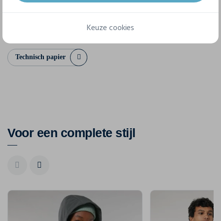
XS
S
M
L
XL
XXL
Keuze cookies
Technisch papier
Voor een complete stijl