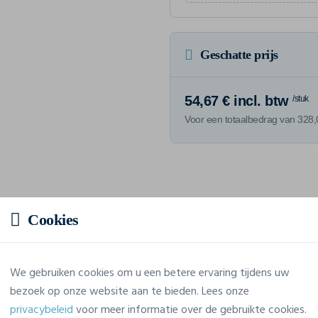
Geschatte prijs
54,67 € incl. btw
/stuk
Voor een totaalbedrag van 328,0
Eigenschappen
Cookies
Merk
Sg Clothing
We gebruiken cookies om u een betere ervaring tijdens uw
Referentie
SGSOFTSHELL
bezoek op onze website aan te bieden. Lees onze
privacybeleid
voor meer informatie over de gebruikte cookies.