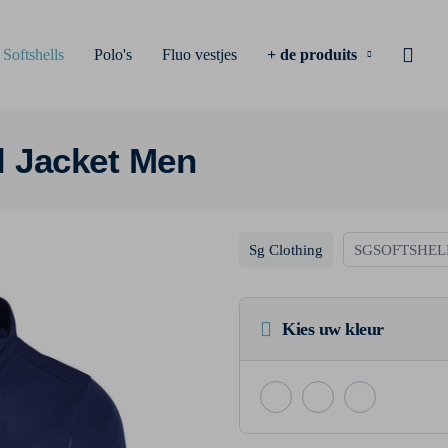
Softshells
Polo's
Fluo vestjes
+ de produits
l Jacket Men
Sg Clothing
SGSOFTSHEL
Kies uw kleur