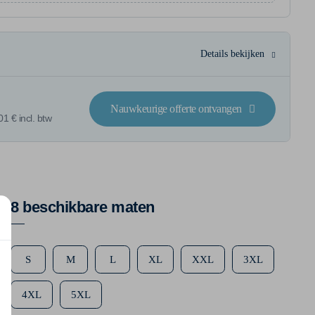
Details bekijken
Nauwkeurige offerte ontvangen
1 € incl. btw
8 beschikbare maten
S
M
L
XL
XXL
3XL
4XL
5XL