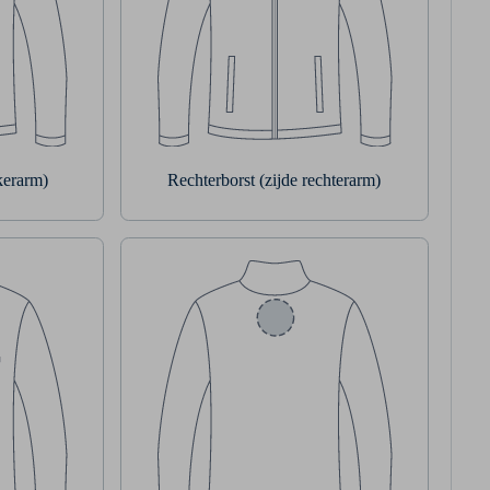
nkerarm)
Rechterborst (zijde rechterarm)