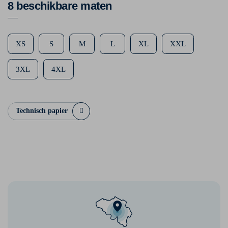
8 beschikbare maten
XS
S
M
L
XL
XXL
3XL
4XL
Technisch papier