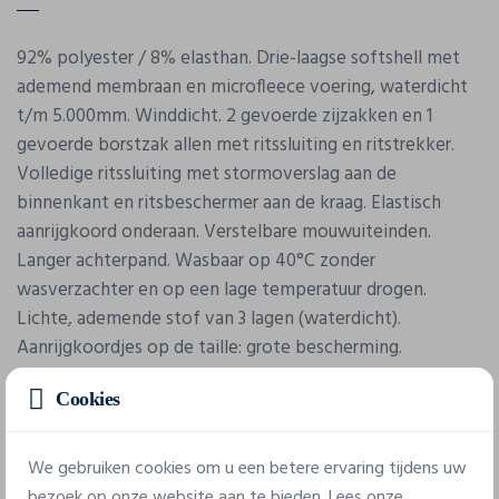
92% polyester / 8% elasthan. Drie-laagse softshell met
ademend membraan en microfleece voering, waterdicht
t/m 5.000mm. Winddicht. 2 gevoerde zijzakken en 1
gevoerde borstzak allen met ritssluiting en ritstrekker.
Volledige ritssluiting met stormoverslag aan de
binnenkant en ritsbeschermer aan de kraag. Elastisch
aanrijgkoord onderaan. Verstelbare mouwuiteinden.
Langer achterpand. Wasbaar op 40°C zonder
wasverzachter en op een lage temperatuur drogen.
Lichte, ademende stof van 3 lagen (waterdicht).
Aanrijgkoordjes op de taille: grote bescherming.
Verschillende functionele zakken.
Cookies
We gebruiken cookies om u een betere ervaring tijdens uw
bezoek op onze website aan te bieden. Lees onze