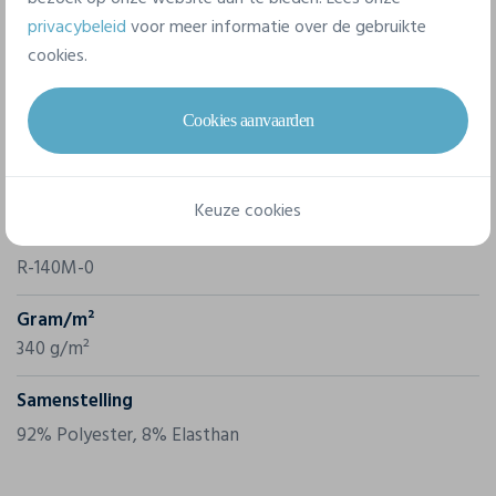
privacybeleid
voor meer informatie over de gebruikte
cookies.
Eigenschappen
Cookies aanvaarden
Merk
Russell
Keuze cookies
Referentie
R-140M-0
Gram/m²
340 g/m²
Samenstelling
92% Polyester, 8% Elasthan