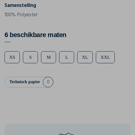
Samenstelling
100% Polyester
6 beschikbare maten
XS
S
M
L
XL
XXL
Technisch papier